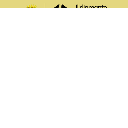
La realizzazione di questo sito è stata resa possibile
grazie al finanziamento relativo alla Missione M1C1
del PNRR (Innovazione, Digitalizzazione e Sicurezza
nella PA) - Misura 1.4.1 del PNRR “Servizi e
Cittadinanza Digitale” ottenuto tramite l’Ufficio
Informatica e Telefonia dell’Ente. Contenuti e foto
a cura di Uffici Comunicazione e Promozione del
territorio
Contatti
Ufficio Cultura ed Eventi, Sport e Turismo
Comune di Arcola